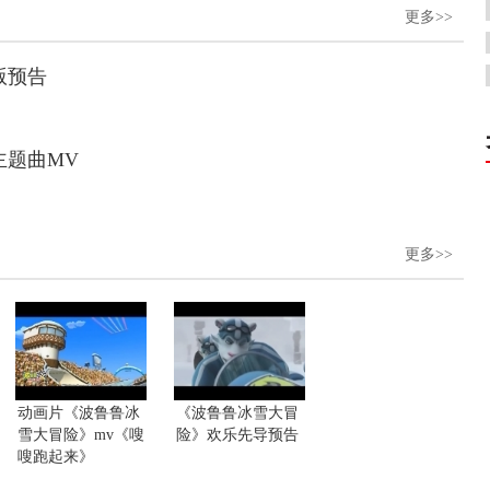
更多>>
版预告
主题曲MV
更多>>
动画片《波鲁鲁冰
《波鲁鲁冰雪大冒
雪大冒险》mv《嗖
险》欢乐先导预告
嗖跑起来》