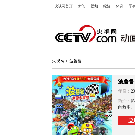
央视网首页
新闻
视频
经济
体育
军
央视网
> 波鲁鲁
波鲁鲁
年份：
20
简介：
影
的故事。
立