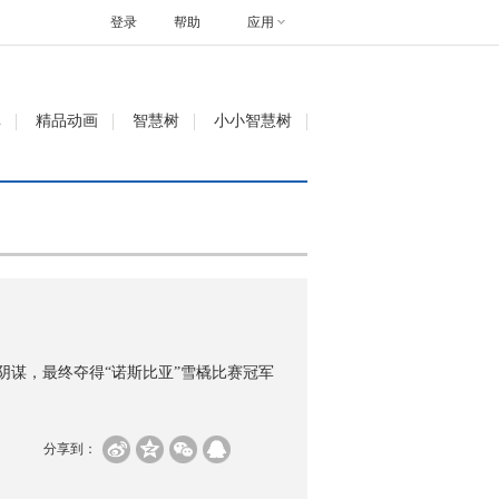
登录
帮助
应用
单
精品动画
智慧树
小小智慧树
阴谋，最终夺得“诺斯比亚”雪橇比赛冠军
分享到：