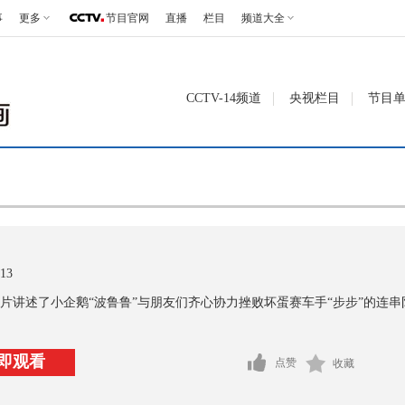
事
更多
节目官网
直播
栏目
频道大全
CCTV-14频道
央视栏目
节目
13
片讲述了小企鹅“波鲁鲁”与朋友们齐心协力挫败坏蛋赛车手“步步”的连串
即观看
点赞
收藏