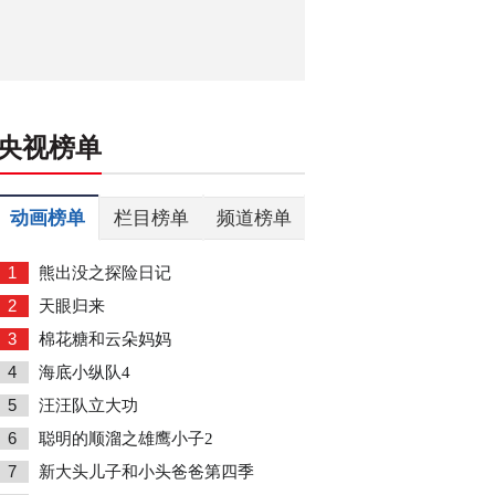
央视榜单
动画榜单
栏目榜单
频道榜单
1
熊出没之探险日记
2
天眼归来
3
棉花糖和云朵妈妈
4
海底小纵队4
5
汪汪队立大功
6
聪明的顺溜之雄鹰小子2
7
新大头儿子和小头爸爸第四季