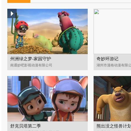
州洲绿之梦-家园守护
奇妙环游记
南通妙吧影视动漫有限公司
湖州市漫格动漫有限
舒克贝塔第二季
熊出没之怪兽计