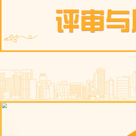
财经
教育
乡村振兴
生态环境
一带一路
央博
大国智造
大国展会
大国保险
云顶对话
云起
CCTV.节目官网
直播
节目单
栏目
片库
热播榜