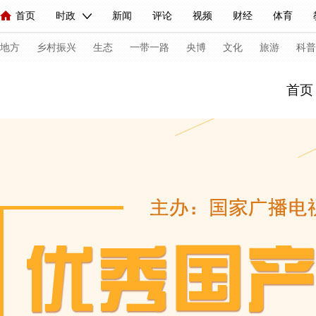
首页
时政
新闻
评论
视频
财经
体育
人民领袖习近平
直播
海外频道
片库
iPanda
栏目大全
联播+
English
中国领导人
节目单
Монгол
听音
央视快评
微视频
习式妙语
主持人
下
地方
乡村振兴
生态
一带一路
央博
文化
旅游
科普
首页
总台春晚
网络春晚
共产党员网
秧纪录
纪录片网
新闻
国内
国际
评论
经济
军事
科技
人民领袖习近平
联播+
热解读
天天学习
习式妙语
视频
小央视频
小央直播
直播中国
熊猫频道
V
现场
前线
比划
快看
蓝海中国
新兵请入列
体育
直播
竞猜
2026年世界杯
2026年冬奥会
C
VIP会员
CCTV奥林匹克频道
生活体育大会
体育江湖