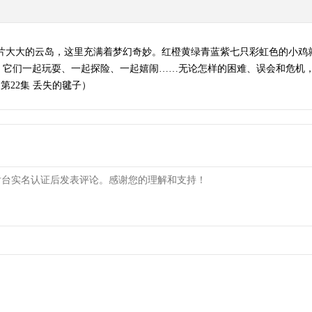
一片大大的云岛，这里充满着梦幻奇妙。红橙黄绿青蓝紫七只彩虹色的小鸡
。它们一起玩耍、一起探险、一起嬉闹……无论怎样的困难、误会和危机
第22集 丢失的毽子）