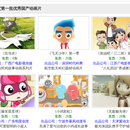
度第一批优秀国产动画片
《百鸟衣》
《飞天少年》第一季
《加油吧！三二班》
集数：8集
集数：26集
集数：20集
司：广西广电影视传媒
出品公司：深圳时代科腾
出品公司：江苏广电影
族民间故事动画系列片
航空航天科幻题材动画片
“八礼四仪”养成教
《爆笑星星球》
《小鸡彩虹》
《无敌极光侠》
集数：52集
集数：26集
集数：26集
公司：广东明星创意
出品公司：宁波市暴风动漫等
出品公司：天津翼动文
可爱聪明的小超人
充满了爱与治愈的小鸡成长故事
极光侠战队携手守护城