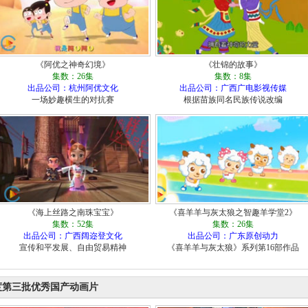
《阿优之神奇幻境》
《壮锦的故事》
集数：26集
集数：8集
出品公司：杭州阿优文化
出品公司：广西广电影视传媒
一场妙趣横生的对抗赛
根据苗族同名民族传说改编
《海上丝路之南珠宝宝》
《喜羊羊与灰太狼之智趣羊学堂2》
集数：52集
集数：26集
出品公司：广西阔迩登文化
出品公司：广东原创动力
宣传和平发展、自由贸易精神
《喜羊羊与灰太狼》系列第16部作品
度第三批优秀国产动画片