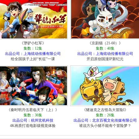
《犟驴小红军》
《京剧猫（21-60）》
集数：12集
集数：40集
出品公司：上海炫动传播有限公司
出品公司：上海炫动传播有限公司
给全国孩子上好“长征”一课
开启原创国漫IP新纪元
《秦时明月伍君临天下（上）》
《猪迪克之古怪岛大冒险I》
集数：36集
集数：26集
出品公司：杭州玄机科技
出品公司：北京百视文化传媒有限公司
4K画质打造电影级视觉体验
谁说方头小猪不能有个冒险梦？