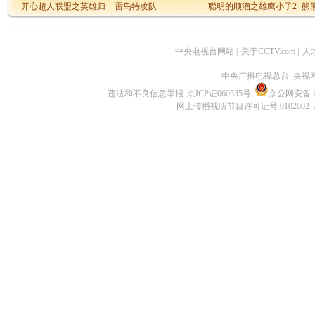
开心超人联盟之英雄归
雷鸟特攻队
聪明的顺溜之雄鹰小子2
熊
来
中央电视台网站
|
关于CCTV.com
|
人
中央广播电视总台 央视
违法和不良信息举报
京ICP证060535号
京公网安备 11
网上传播视听节目许可证号 0102002