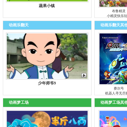
蔬果小镇
布鲁精灵
小精灵快乐
动画乐翻天
动画乐翻天其
少年师爷9
赛尔号
机器人寻无尽
动画梦工场
动画梦工场其