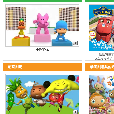
小P优优
恰恰特快
火车宝宝快乐
动画剧场
动画剧场其他