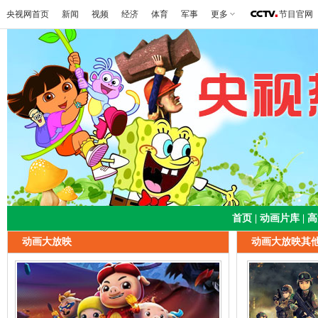
央视网首页
新闻
视频
经济
体育
军事
更多
节目官网
首页
|
动画片库
|
高
动画大放映
动画大放映其