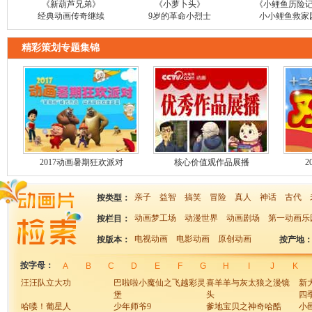
《新葫芦兄弟》
《小萝卜头》
《小鲤鱼历险
经典动画传奇继续
9岁的革命小烈士
小小鲤鱼救家
精彩策划专题集锦
2017动画暑期狂欢派对
核心价值观作品展播
2
亲子
益智
搞笑
冒险
真人
神话
古代
按类型：
动画梦工场
动漫世界
动画剧场
第一动画乐
按栏目：
电视动画
电影动画
原创动画
按版本：
按产地
按字母：
A
B
C
D
E
F
G
H
I
J
K
汪汪队立大功
巴啦啦小魔仙之飞越彩灵
喜羊羊与灰太狼之漫镜
新
堡
头
四
哈喽！葡星人
少年师爷9
爹地宝贝之神奇哈酷
小