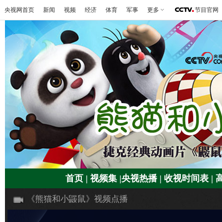
央视网首页
新闻
视频
经济
体育
军事
更多
节目官网
首页
|
视频集
|
央视热播
|
收视时间表
|
《熊猫和小鼹鼠》视频点播