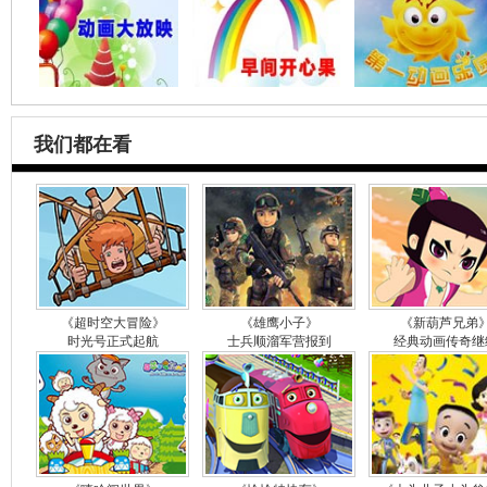
我们都在看
《超时空大冒险》
《雄鹰小子》
《新葫芦兄弟
时光号正式起航
士兵顺溜军营报到
经典动画传奇继