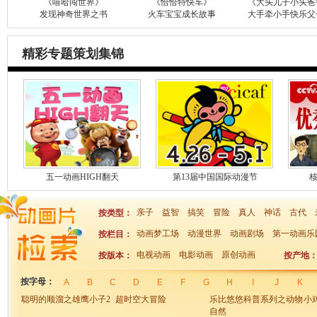
《嘻哈闯世界》
《恰恰特快车》
《大头儿子小头爸
发现神奇世界之书
火车宝宝成长故事
大手牵小手快乐父
精彩专题策划集锦
五一动画HIGH翻天
第13届中国国际动漫节
亲子
益智
搞笑
冒险
真人
神话
古代
按类型：
动画梦工场
动漫世界
动画剧场
第一动画乐
按栏目：
电视动画
电影动画
原创动画
按版本：
按产地
按字母：
A
B
C
D
E
F
G
H
I
J
K
聪明的顺溜之雄鹰小子2
超时空大冒险
乐比悠悠科普系列之动物
小
自然