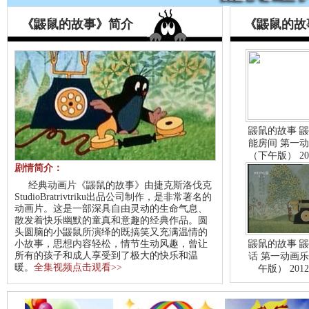
《鼹鼠的故事》简介
《鼹鼠的故
鼹鼠的故事 
能房间 第一
（下午版） 201
剧情简介：
经典动画片《鼹鼠的故事》由捷克斯洛伐克
StudioBratrivtriku出品公司制作，是非常著名的
动画片。这是一部深具自由灵动的生命气息、
散发着快乐幽默的童真和意趣的经典作品。圆
头圆脑的小鼹鼠所演绎的既搞笑又充满温情的
小故事，思想内容轻松，情节生动风趣，曾让
鼹鼠的故事 
所有的孩子和成人享受到了极大的快乐和温
话 第一动画
暖。
全集视频点击观看>>
午版） 2012