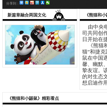
分享到：
新篇章融合两国文化
《熊猫和小
由中央电
司共同创作
日开始在
《熊猫和
猫”和捷克
鼠在中国
馨、幽默
挚友谊。
的对生态
想启迪作
《熊猫和小鼹鼠》精彩看点