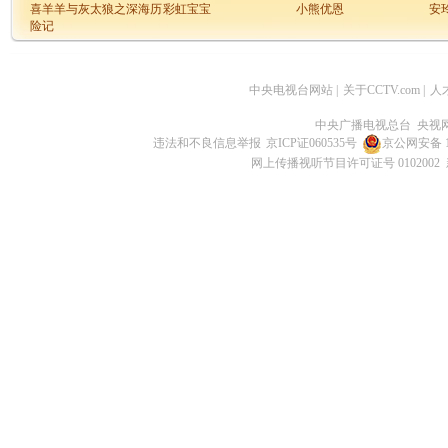
喜羊羊与灰太狼之深海历
彩虹宝宝
小熊优恩
安
险记
熊出没之奇幻空间
美食大冒险之文明之旅
星兽猎人
我
中央电视台网站
|
关于CCTV.com
|
人
中央广播电视总台 央视
违法和不良信息举报
京ICP证060535号
京公网安备 11
网上传播视听节目许可证号 0102002