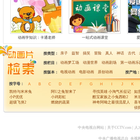
动画学知识：卡通老师
一站式动画课堂
亲子
益智
搞笑
冒险
真人
神话
古代
按类型：
动画梦工场
动漫世界
动画剧场
第一动画乐
按栏目：
电视动画
电影动画
原创动画
按版本：
按产地
按字母：
A
B
C
D
E
F
G
H
I
J
K
凯特与米米兔
阿U之兔智来了
寻找英雄 小淘气长征记
如
小P优优
小鸡彩虹
酷宝家族之小兔西欧2
米
超级飞侠2
燃烧的蔬菜
神奇阿呦之最强流星人
喜
侦
中央电视台网站
|
关于CCTV.com
|
人
中央广播电视总台 央视