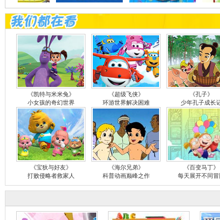
《凯特与米米兔》
《超级飞侠》
《孔子》
小女孩的奇幻世界
环游世界解决困难
少年孔子成长
《宝狄与好友》
《海尔兄弟》
《百变马丁》
打败侵略者救家人
科普动画巅峰之作
每天展开不同冒