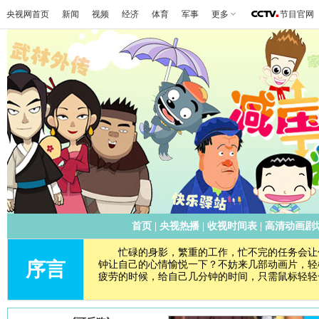
央视网首页
新闻
视频
经济
体育
军事
更多
节目官网
首页
|
央视热播
|
收视时间表
|
高清动画剧
忙碌的身影，繁重的工作，忙不完的任务会让你
序言
钟让自己的心情愉悦一下？不妨来几部动画片，轻
疲劳的时候，给自己几分钟的时间，只需鼠标轻轻