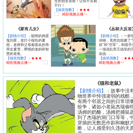
生的创意冒险！让你不笑都
不行！
【搞笑指数】
：
★★★
精彩视频点播>>
《家有儿女》
《丛林大反攻
【剧情介绍】
：聪明的捣蛋
【剧情介绍】
：一群
鬼刘星，老打小报告的夏
动物，竟然也组建了“
雨，老师和父母都喜欢的乖
排”和“空军”，和猎
乖女夏雪，啰嗦的老妈和智
一场混乱而又搞笑的
慧的老爸。
攻战……
【搞笑指数】
：
★★★
【搞笑指数】
：
★★
精彩视频点播>>
精彩视频点播>>
《猫和老鼠》
【剧情介绍】
：故事中没
物世界中恃强凌弱的残酷
有两个邻居之间的日常琐
纷争，诸如小老鼠杰瑞偷
汤姆的奶酪，汤姆把捕鼠
到了杰瑞的洞门口等等，
穿插的无数恶作剧和幽默
断，让人感受到久违的天