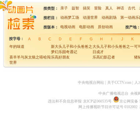
亲子
益智
搞笑
冒险
真人
神话
古代
按类型：
动画梦工场
动漫世界
动画剧场
第一动画乐
按栏目：
电视动画
电影动画
原创动画
按版本：
按产地
按字母：
A
B
C
D
E
F
G
H
I
J
K
年的味道
新大头儿子和小头爸爸之
大头儿子和小头爸爸之一
可
梦幻乐园奇遇记
日成才
喜羊羊与灰太狼之嘻哈闯
乐高好朋友
乐高幻影忍者
猪
世界
故事奶奶
机甲兽神之爆裂飞车
踢踢和奇奇之魔力课堂2
兽
中央电视台网站
|
关于CCTV.com
|
人
中央广播电视总台 央视
违法和不良信息举报
京ICP证060535号
京公网安备 11
网上传播视听节目许可证号 0102002