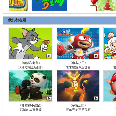
我们都在看
《新猫和老鼠》
《电击小子》
汤姆杰瑞全新回归
未来警察保卫世界
《熊猫和小鼹鼠》
《宇宙之眼》
鼹鼠的故事新篇
赛尔守护三圣宝石