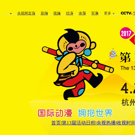
央视网首页
新闻
视频
经济
体育
军事
更多
首页
|
第13届活动日程
|
央视热播
|
收视时