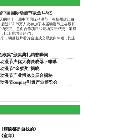
届中国国际动漫节吸金148亿
天的第十一届中国国际动漫节，在杭州滨江白
超过137.29万人次参加了本届动漫节主会场和
签约交易、意向合作项目和现场实际成交、消费
亿元，比上届增长约7%。
车，动画新片看片会达成交易意向81项，比去
金猴奖”颁奖典礼精彩瞬间
动漫节声优大赛决赛落下帷幕
动漫节“金猴奖”揭晓
动漫节产业博览会展台揭秘
漫节cosplay引爆产业博览会
《烦恼都是自找的》
《童年》