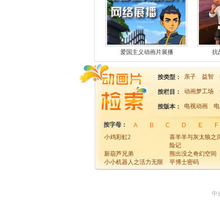
爱国主义动画片展播
抗
亲子
益智
按类型：
动画梦工场
按栏目：
电视动画
电
按版本：
按字母：
A
B
C
D
E
F
小鸡彩虹2
喜羊羊与灰太狼之
险记
新葫芦兄弟
熊出没之奇幻空间
小小机器人之活力无限
平博士密码
中