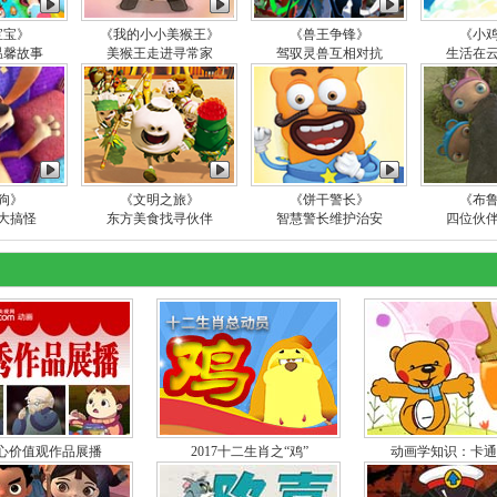
宝宝》
《我的小小美猴王》
《兽王争锋》
《小
温馨故事
美猴王走进寻常家
驾驭灵兽互相对抗
生活在
狗》
《文明之旅》
《饼干警长》
《布
大搞怪
东方美食找寻伙伴
智慧警长维护治安
四位伙
心价值观作品展播
2017十二生肖之“鸡”
动画学知识：卡通