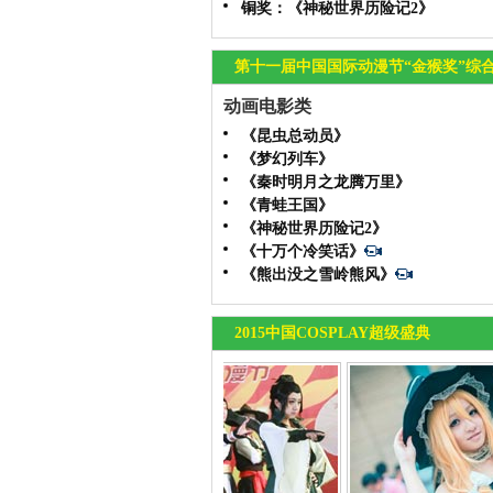
铜奖：《神秘世界历险记2》
第十一届中国国际动漫节“金猴奖”综
动画电影类
《昆虫总动员》
《梦幻列车》
《秦时明月之龙腾万里》
《青蛙王国》
《神秘世界历险记2》
《十万个冷笑话》
《熊出没之雪岭熊风》
2015中国COSPLAY超级盛典