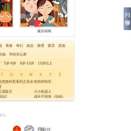
减压动画
园
青春
奇幻
励志
推理
童话
其他
剧场
早间开心果
岁
5岁-8岁
8岁-13岁
13岁以上
T
U
V
W
X
Y
Z
比悠悠科普系列之安全
恰恰特快车
育
石茂险王
小小机器人
花仙2
成长不烦恼（动画）
中心