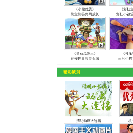
《小熊优恩》
《彩虹
熊宝熊爸共同成长
彩虹小镇
《灵石茂险王》
《可乐
穿梭世界救灵石城
三只小狗
精彩策划
清明动画大连播
核