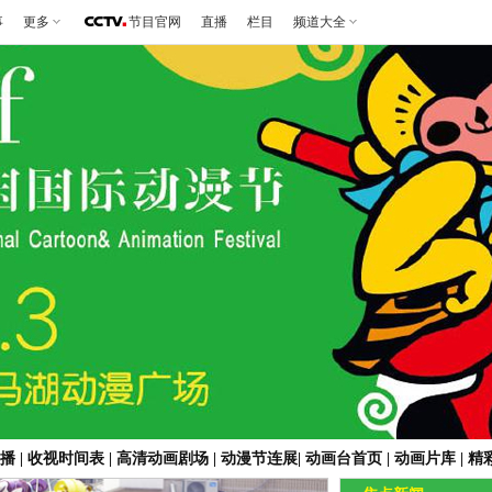
事
更多
节目官网
直播
栏目
频道大全
播
|
收视时间表
|
高清动画剧场
|
动漫节连展
|
动画台首页
|
动画片库
|
精