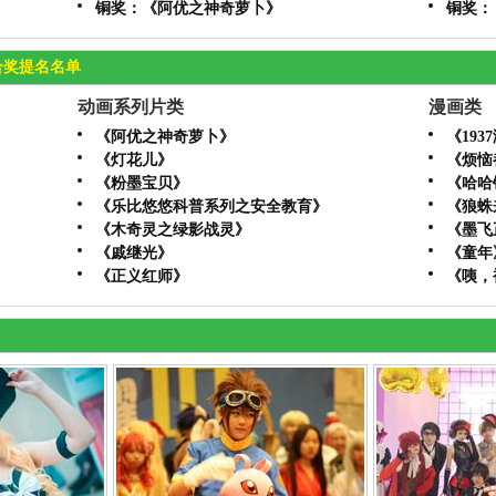
铜奖：《阿优之神奇萝卜》
铜奖：
合奖提名名单
动画系列片类
漫画类
《阿优之神奇萝卜》
《19
《灯花儿》
《烦恼
《粉墨宝贝》
《哈哈
《乐比悠悠科普系列之安全教育》
《狼蛛
《木奇灵之绿影战灵》
《墨飞
《戚继光》
《童年
《正义红师》
《咦，