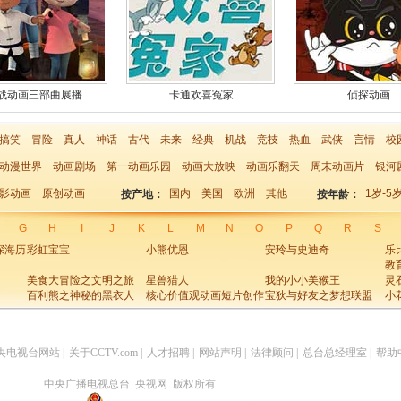
战动画三部曲展播
卡通欢喜冤家
侦探动画
搞笑
冒险
真人
神话
古代
未来
经典
机战
竞技
热血
武侠
言情
校
动漫世界
动画剧场
第一动画乐园
动画大放映
动画乐翻天
周末动画片
银河
影动画
原创动画
国内
美国
欧洲
其他
1岁-5
按产地：
按年龄：
G
H
I
J
K
L
M
N
O
P
Q
R
S
深海历
彩虹宝宝
小熊优恩
安玲与史迪奇
乐
教
美食大冒险之文明之旅
星兽猎人
我的小小美猴王
灵
百利熊之神秘的黑衣人
核心价值观动画短片创作
宝狄与好友之梦想联盟
小
大赛优秀作品
央电视台网站
|
关于CCTV.com
|
人才招聘
|
网站声明
|
法律顾问
|
总台总经理室
|
帮助
中央广播电视总台 央视网 版权所有