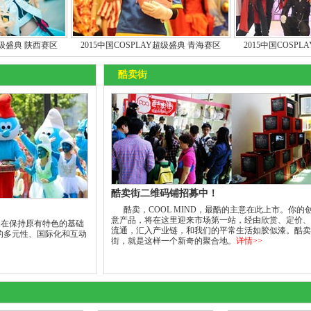
区
2015中国COSPLAY超级盛典 青海赛区
2015中国COSPLAY超级盛典 甘
酷卖街
酷卖街二维码铺招募中！
酷卖，COOL MIND，最酷的主意在此上市。你的
意产品，将在这里迎来市场第一站，经由欣赏、定价、
在保持原有特色的基础
流通，汇入产业链，和我们的平常生活如胶似漆。酷卖
的多元性、国际化和互动
街，就是这样一个新奇的聚合地。
详情>>