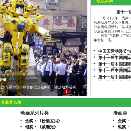
焦点新闻
第十一
5月3日下午，为期6
马湖动漫广场落下帷幕。
分会场各项活动，达成
涉及金额总计148.46
搭乘“互联网＋”的快
年增长一倍。
中国国际动漫节“
第十一届中国国际
第十一届中国国际
第十一届中国国际
第十一届中国国际动
彩瞬间
月28日晚在杭州大剧院举行。
1
2
3
合奖获奖名单
动画系列片类
漫画类
金奖：《粉墨宝贝》
金奖：
银奖：《戚继光》
银奖：