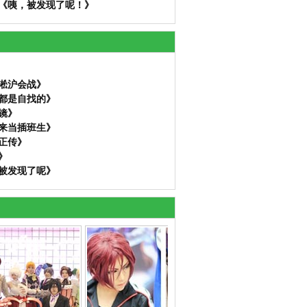
《咦，被发现了呢！》
37淞沪会战》
都是自找的》
镜》
来当插班生》
正传》
》
被发现了呢》