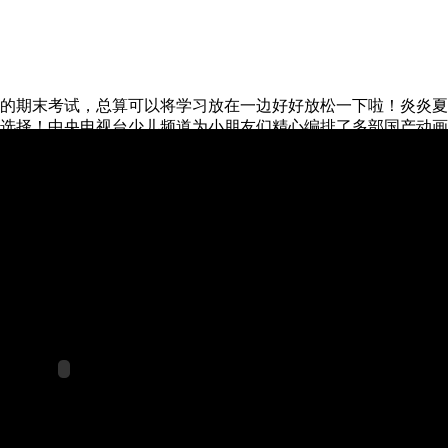
期末考试，总算可以将学习放在一边好好放松一下啦！炎炎夏
选择！中央电视台少儿频道为小朋友们精心编排了多部国产动画
之食蛋兽家族》等，以及经典的熊出没、猪猪侠、喜羊羊系列也
神偷奶爸3》等优秀动画片也在大银幕亮相，陪小朋友们一同度