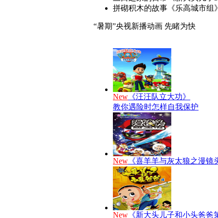
拼砌积木的故事
《乐高城市组
“暑期”央视新播动画 先睹为快
New
《汪汪队立大功》
教你遇险时怎样自我保护
New
《喜羊羊与灰太狼之漫镜
New
《新大头儿子和小头爸爸第