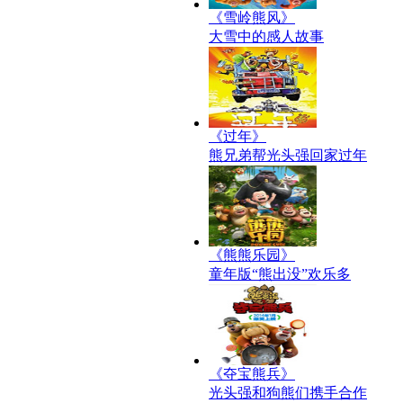
《雪岭熊风》
大雪中的感人故事
《过年》
熊兄弟帮光头强回家过年
《熊熊乐园》
童年版“熊出没”欢乐多
《夺宝熊兵》
光头强和狗熊们携手合作