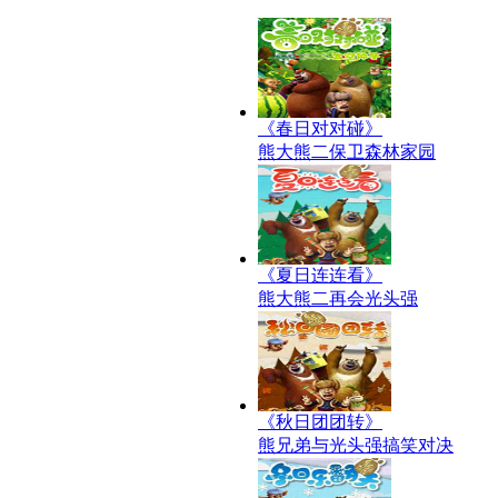
《春日对对碰》
熊大熊二保卫森林家园
《夏日连连看》
熊大熊二再会光头强
《秋日团团转》
熊兄弟与光头强搞笑对决