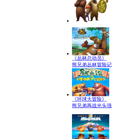
《丛林总动员》
熊兄弟丛林冒险记
《环球大冒险》
熊兄弟再战光头强