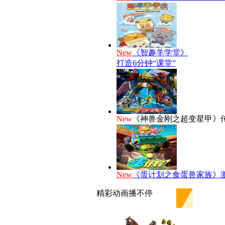
New
《智趣羊学堂》
打造6分钟“课堂”
New
《神兽金刚之超变星甲》
New
《蛋计划之食蛋兽家族》
精彩动画播不停