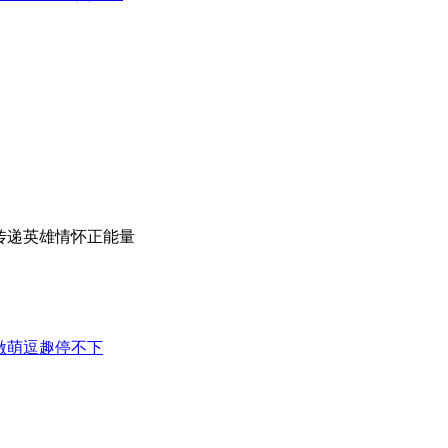
传递英雄情怀正能量
激萌逗趣停不下