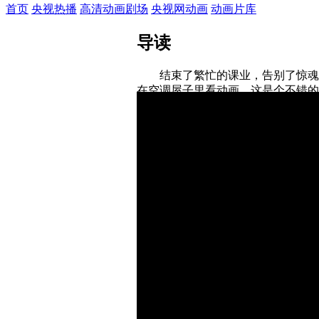
首页
央视热播
高清动画剧场
央视网动画
动画片库
导读
结束了繁忙的课业，告别了惊魂的
在空调屋子里看动画，这是个不错的
儿子和小头爸爸第四季》、《蛋计划
外，《大护法》、《阿唐奇遇》、《