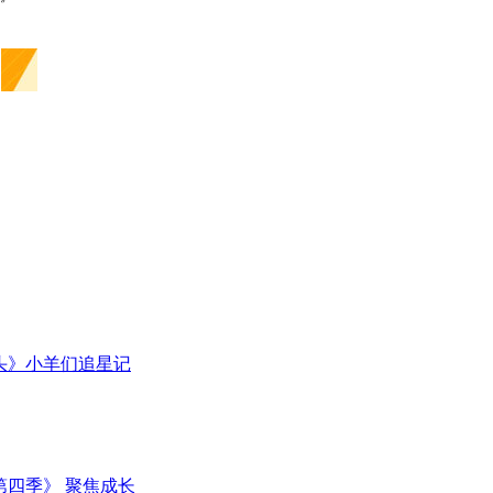
》
头》小羊们追星记
四季》 聚焦成长