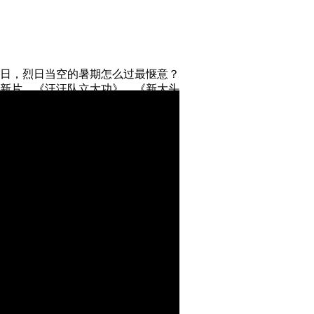
日，烈日当空的暑期怎么过最惬意？
新片，《汪汪队立大功》、《新大头
在上演，陪你一起度过清凉一夏！此
过欢乐假期！