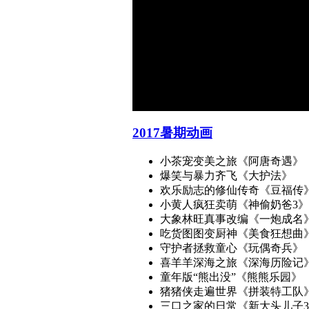
2017暑期动画
小茶宠变美之旅
《阿唐奇遇》
爆笑与暴力齐飞
《大护法》
欢乐励志的修仙传奇
《豆福传
小黄人疯狂卖萌
《神偷奶爸3》
大象林旺真事改编
《一炮成名
吃货图图变厨神
《美食狂想曲
守护者拯救童心
《玩偶奇兵》
喜羊羊深海之旅
《深海历险记
童年版“熊出没”
《熊熊乐园》
猪猪侠走遍世界
《拼装特工队
三口之家的日常
《新大头儿子