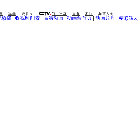
育
军事
更多
节目官网
直播
栏目
频道大全
视热播
|
收视时间表
|
高清动画
|
动画台首页
|
动画片库
|
精彩策划