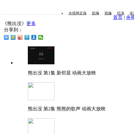
央视网首页
新闻
视频
经济
体
首页
|
央
《熊出没》
更多
分享到：
熊出没 第1集 新邻居 动画大放映
熊出没 第2集 熊熊的歌声 动画大放映