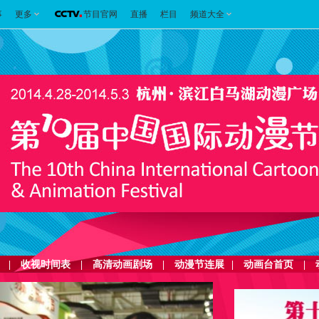
事
更多
节目官网
直播
栏目
频道大全
|
收视时间表
|
高清动画剧场
|
动漫节连展
|
动画台首页
|