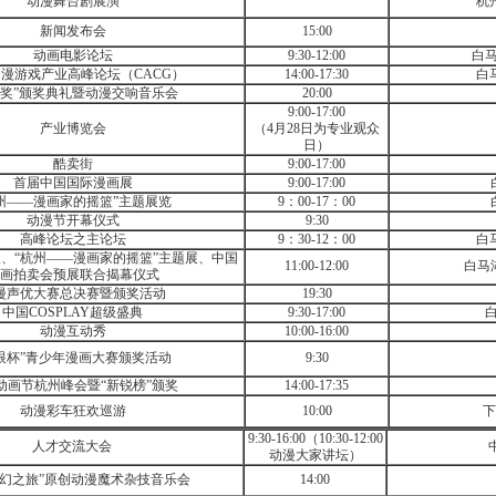
动漫舞台剧展演
杭
新闻发布会
15:00
动画电影论坛
9:30-12:00
白
动漫游戏产业高峰论坛（
CACG
）
14:00-17:30
白
猴奖”颁奖典礼暨动漫交响音乐会
20:00
9:00-17:00
产业博览会
（
4
月
28
日为专业观众
日）
酷卖街
9:00-17:00
首届中国国际漫画展
9:00-17:00
州——漫画家的摇篮”主题展览
9
：
00-17
：
00
动漫节开幕仪式
9:30
高峰论坛之主论坛
9
：
30-12
：
00
白
、“杭州——漫画家的摇篮”主题展、中国
11:00-12:00
白马
画拍卖会预展联合揭幕仪式
漫声优大赛总决赛暨颁奖活动
19:30
中国
COSPLAY
超级盛典
9:30-17:00
动漫互动秀
10:00-16:00
眼杯”青少年漫画大赛颁奖活动
9:30
动画节杭州峰会暨“新锐榜”颁奖
14:00-17:35
动漫彩车狂欢巡游
10:00
下
9:30-16:00
（
10:30-12:00
人才交流大会
动漫大家讲坛）
魔幻之旅”原创动漫魔术杂技音乐会
14:00