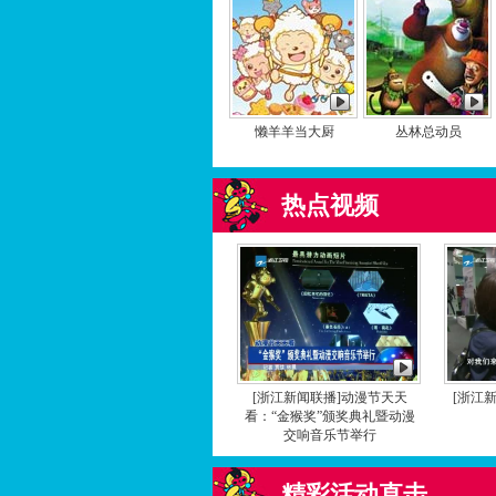
懒羊羊当大厨
丛林总动员
热点视频
[浙江新闻联播]动漫节天天
[浙江
看：“金猴奖”颁奖典礼暨动漫
交响音乐节举行
精彩活动直击