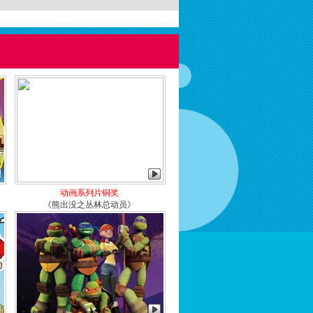
动画系列片铜奖
《熊出没之丛林总动员》