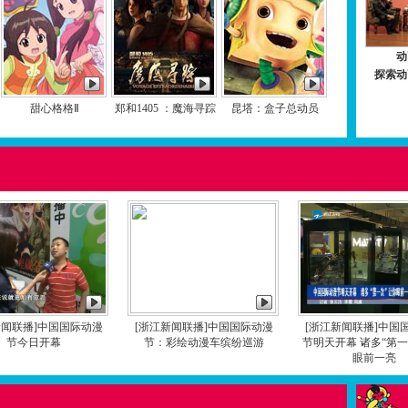
动
探索动
甜心格格Ⅱ
郑和1405 ：魔海寻踪
昆塔：盒子总动员
新闻联播]中国国际动漫
[浙江新闻联播]中国国际动漫
[浙江新闻联播]中国
节今日开幕
节：彩绘动漫车缤纷巡游
节明天开幕 诸多“第一
眼前一亮