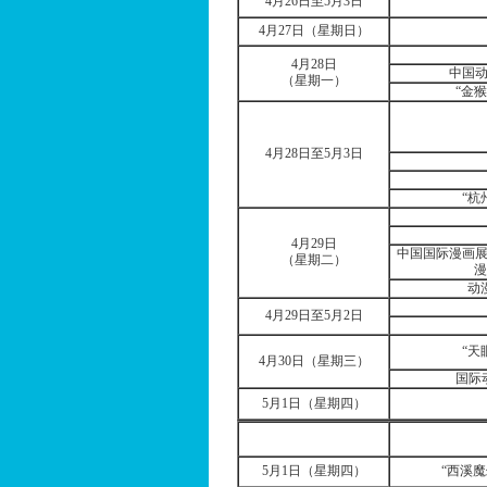
4
月
26
日
至
5
月
3
日
4
月
27
日
（星期日）
4
月
28
日
中国
（星期一）
“金
4
月
28
日
至
5
月
3
日
“杭
4
月
29
日
中国国际漫画展
（星期二）
漫
动
4
月
29
日
至
5
月
2
日
“天
4
月
30
日
（星期三）
国际
5
月
1
日
（星期四）
5
月
1
日
（星期四）
“西溪