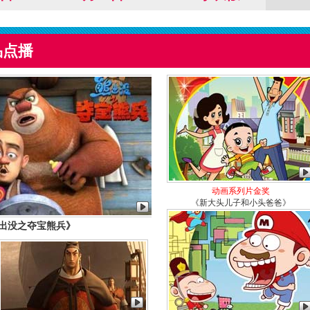
品点播
动画系列片金奖
《新大头儿子和小头爸爸》
出没之夺宝熊兵》