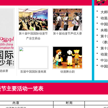
大师
动漫
中国
央视
第十届中国国际动漫节
第十届动漫节声优大赛
第十
产业交易会
《赛
第十
动漫
中法
中国
）选拔赛
首届中国国际漫画展
动漫舞台剧
漫节主要活动一览表
内
容
时
间