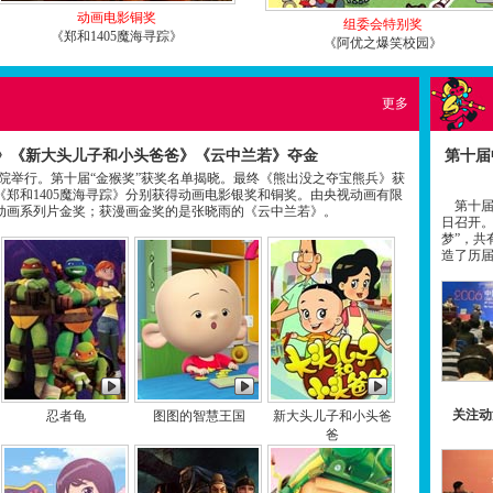
动画电影铜奖
组委会特别奖
《郑和1405魔海寻踪》
《阿优之爆笑校园》
更多
没》《新大头儿子和小头爸爸》《云中兰若》夺金
第十届
院举行。第十届“金猴奖”获奖名单揭晓。最终《熊出没之夺宝熊兵》获
郑和1405魔海寻踪》分别获得动画电影银奖和铜奖。由央视动画有限
第十届中
动画系列片金奖；获漫画金奖的是张晓雨的《云中兰若》。
日召开。
梦”，共
造了历
关注动
忍者龟
图图的智慧王国
新大头儿子和小头爸
爸