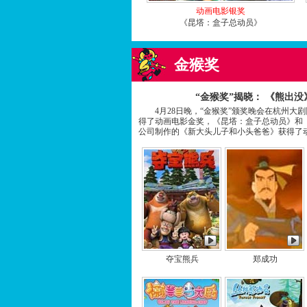
动画电影银奖
《昆塔：盒子总动员》
金猴奖
“金猴奖”揭晓： 《熊出
4月28日晚，“金猴奖”颁奖晚会在杭州大剧
得了动画电影金奖，《昆塔：盒子总动员》和《
公司制作的《新大头儿子和小头爸爸》获得了
夺宝熊兵
郑成功