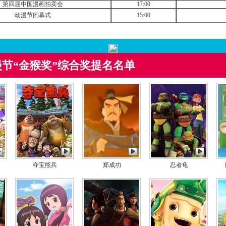
第四届中国漫画拍卖会
17:00
动漫节闭幕式
15:00
节“金猴奖”综合奖提名名单
夺宝熊兵
郑成功
忍者龟