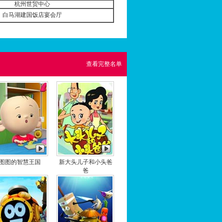
杭州世贸中心
白马湖建国饭店宴会厅
查看完整名单
图图的智慧王国
新大头儿子和小头爸
爸