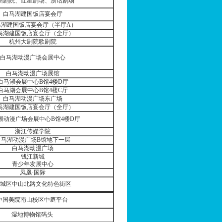
州剧院、红星剧场、浙话剧场
白马湖建国饭店宴会厅
马湖建国饭店宴会厅（半厅
A
）
马湖建国饭店宴会厅（全厅）
杭州大剧院歌剧院
白马湖动漫广场会展中心
白马湖动漫广场展馆
白马湖会展中心
B
馆
4
楼
D
厅
白马湖会展中心
B
馆
4
楼
C
厅
白马湖动漫广场东广场
马湖建国饭店宴会厅（全厅）
湖动漫广场会展中心
B
馆
4
楼
D
厅
浙江传媒学院
白马湖动漫广场
B
馆地下一层
白马湖动漫广场
钱江新城
青少年发展中心
凤凰·国际
城区中山北路文化特色街区
中国美院南山校区中庭平台
湿地博物馆码头