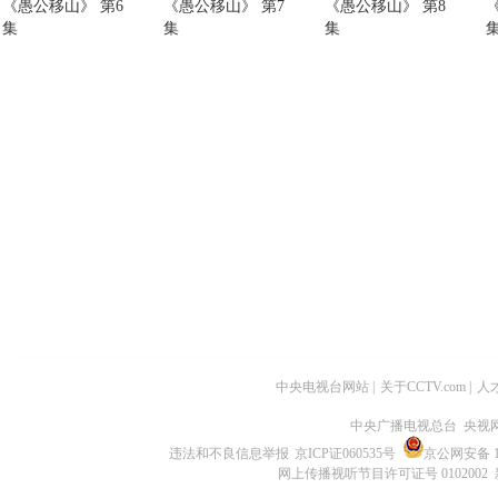
《愚公移山》 第6
《愚公移山》 第7
《愚公移山》 第8
集
集
集
中央电视台网站
|
关于CCTV.com
|
人
中央广播电视总台 央视
违法和不良信息举报
京ICP证060535号
京公网安备 11
网上传播视听节目许可证号 0102002