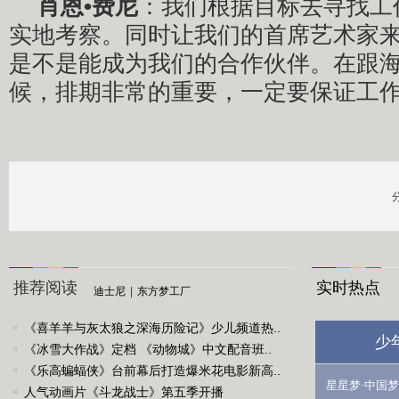
肖恩•费尼
：我们根据目标去寻找工
实地考察。同时让我们的首席艺术家
是不是能成为我们的合作伙伴。在跟
候，排期非常的重要，一定要保证工
推荐阅读
实时热点
迪士尼
|
东方梦工厂
《喜羊羊与灰太狼之深海历险记》少儿频道热..
少
《冰雪大作战》定档 《动物城》中文配音班..
《乐高蝙蝠侠》台前幕后打造爆米花电影新高..
星星梦·中国梦
人气动画片《斗龙战士》第五季开播