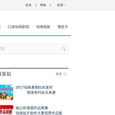
登录
帮助
应用
表
口袋动画影院
动画电影
预告片
味策划
更多
2017动画暑期狂欢派对
萌宠有约欢乐来袭
核心价值观作品展播
动画短片创作大赛优秀作品集