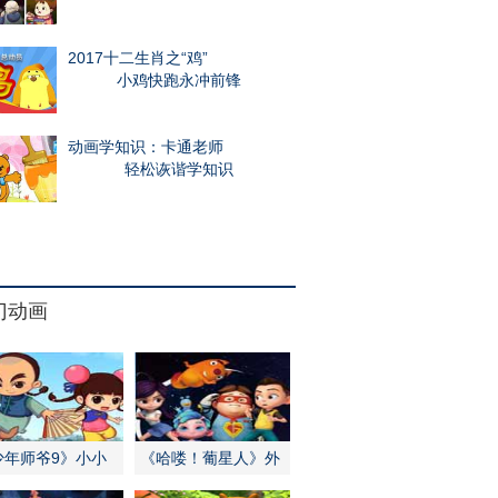
2017十二生肖之“鸡”
小鸡快跑永冲前锋
动画学知识：卡通老师
轻松诙谐学知识
门动画
少年师爷9》小小
《哈喽！葡星人》外
爷勇闯江南
星学霸来地球