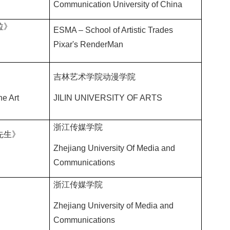
Communication University of China
拉》
ESMA – School of Artistic Trades
Pixar's RenderMan
吉林艺术学院动漫学院
he Art
JILIN UNIVERSITY OF ARTS
浙江传媒学院
先生》
Zhejiang University Of Media and
Communications
浙江传媒学院
Zhejiang University of Media and
Communications