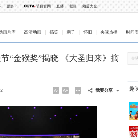
事
更多
节目官网
直播
栏目
频道大全
动画片库
高清动画
搞笑
亲子
怀旧
央视热播
时间
节“金猴奖”揭晓 《大圣归来》摘
趣
2
A-
A+
我要分享