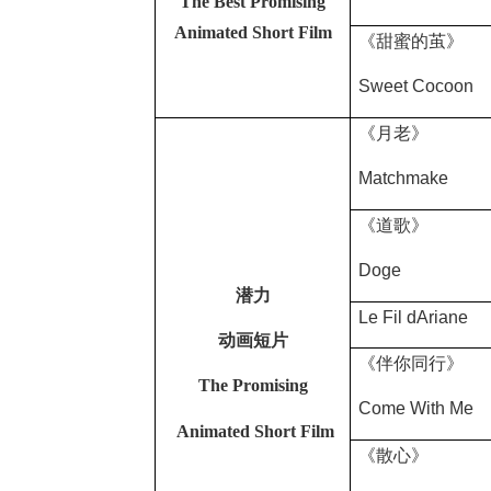
The Best Promising
Animated Short Film
《甜蜜的茧》
Sweet Cocoon
《月老》
Matchmake
《道歌》
Doge
潜力
Le Fil dAriane
动画短片
《伴你同行》
The Promising
Come With Me
Animated Short Film
《散心》