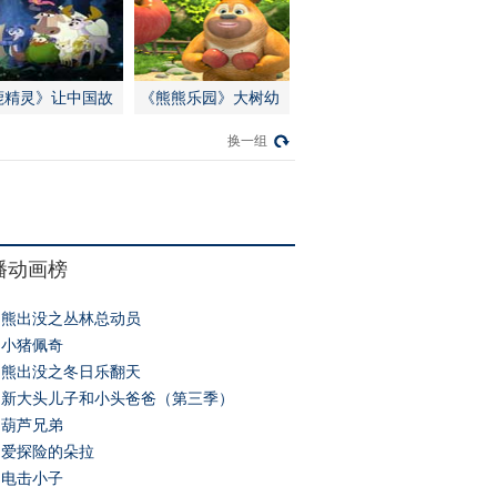
鹿精灵》让中国故
《熊熊乐园》大树幼
感动世界
儿园开学啦
换一组
播动画榜
熊出没之丛林总动员
小猪佩奇
熊出没之冬日乐翻天
新大头儿子和小头爸爸（第三季）
葫芦兄弟
爱探险的朵拉
电击小子