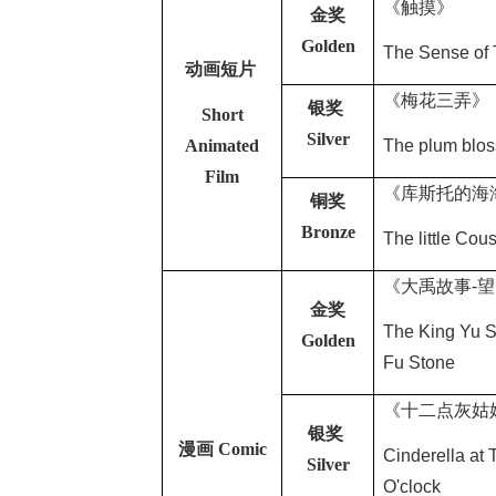
《触摸》
金奖
Golden
The Sense of
动画短片
《梅花三弄》
银奖
Short
Silver
Animated
The plum blo
Film
《库斯托的海
铜奖
Bronze
The little Cou
《大禹故事
-
望
金奖
The King Yu 
Golden
Fu Stone
《十二点灰姑
银奖
漫画
Comic
Cinderella at 
Silver
O'clock