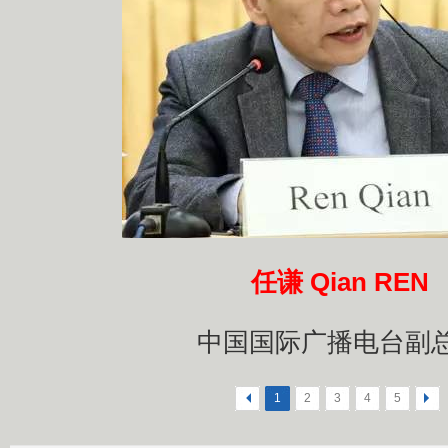
任谦 Qian REN
中国国际广播电台副
<
1
2
3
4
5
>