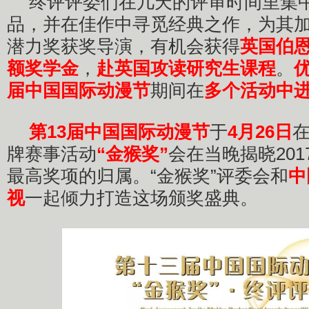
终评评委们在几天的评审时间里集
品，并在佳作中寻觅经典之作，为其
潜力奖获奖导演，有机会获得
英国伯
额奖学金
，
赴英国攻读研究生课程
。
届中国国际动漫节
期间在
多个活动中
第13届中国国际动漫节
于
4月26日
牌赛事活动
“金猴奖”
会在当晚揭晓20
最高奖项的归属。“金猴奖”评委会和
中
视
一起倾力打造这场颁奖盛典。