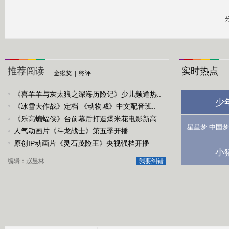
推荐阅读
实时热点
金猴奖
|
终评
《喜羊羊与灰太狼之深海历险记》少儿频道热..
少
《冰雪大作战》定档 《动物城》中文配音班..
《乐高蝙蝠侠》台前幕后打造爆米花电影新高..
星星梦·中国梦
人气动画片《斗龙战士》第五季开播
原创IP动画片《灵石茂险王》央视强档开播
小
编辑：赵昱林
我要纠错