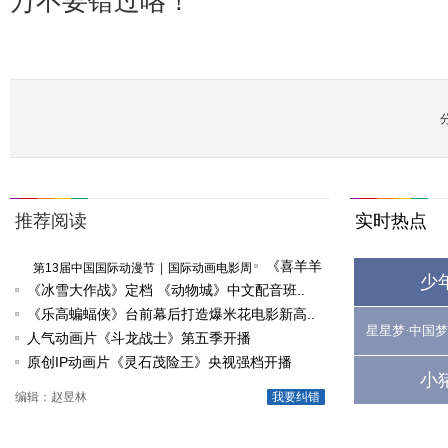
万不要错过咯！
推荐阅读
实时热点
《喜羊羊
第13届中国国际动漫节
|
国际动画电影周
少
《冰雪大作战》定档 《动物城》中文配音班..
与灰太狼
《乐高蝙蝠侠》台前幕后打造爆米花电影新高..
之深海历
星星梦·中国梦
人气动画片《斗龙战士》第五季开播
险记》少
原创IP动画片《灵石茂险王》央视强档开播
儿频道
小
热..
编辑：赵昱林
我要纠错