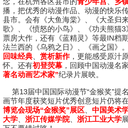
念，在杭州各区县市的
青少年宫
、
乡
播，把优秀的动漫作品、动漫的快乐
县市。会有《大鱼海棠》、《大圣归
歌》、《愤怒的小鸟》、《功夫熊猫3
票房大作，还有《蓝精灵》等最IN档
法兰西的《乌鸦之日》、《画之国》
回味经典
、
赏析新作
，更能感受原汁
怀。还有
初登荧幕
，回顾中国动漫名
著名动画艺术家”
纪录片展映。
第13届中国国际动漫节“金猴奖”提
画节年度获奖短片优秀创意短片仍将
博览会现场“金猴奖”展区
、
中国美术
大学
、
浙江传媒学院
、
浙江工业大学