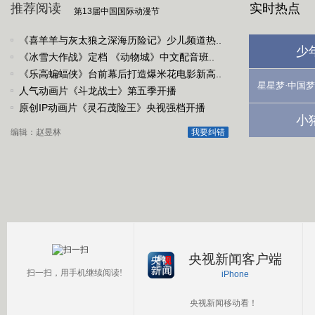
推荐阅读
实时热点
第13届中国国际动漫节
《喜羊羊与灰太狼之深海历险记》少儿频道热..
少
《冰雪大作战》定档 《动物城》中文配音班..
《乐高蝙蝠侠》台前幕后打造爆米花电影新高..
星星梦·中国梦
人气动画片《斗龙战士》第五季开播
原创IP动画片《灵石茂险王》央视强档开播
小
编辑：赵昱林
我要纠错
央视新闻客户端
扫一扫，用手机继续阅读!
iPhone
央视新闻移动看！