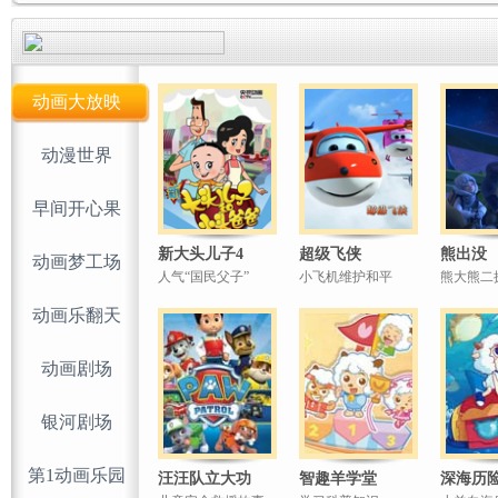
动画大放映
动漫世界
早间开心果
新大头儿子4
超级飞侠
熊出没
动画梦工场
人气“国民父子”
小飞机维护和平
熊大熊二
动画乐翻天
动画剧场
银河剧场
第1动画乐园
汪汪队立大功
智趣羊学堂
深海历