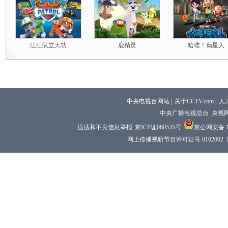
汪汪队立大功
鹿精灵
哈喽！葡星人
中央电视台网站
|
关于CCTV.com
|
人
中央广播电视总台 央视
违法和不良信息举报
京ICP证060535号
京公网安备 11
网上传播视听节目许可证号 0102002