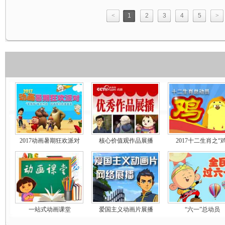
<
1
2
3
4
5
>
2017动画暑期狂欢派对
核心价值观作品展播
2017十二生肖之“鸡
一站式动画课堂
爱国主义动画片展播
“六一”总动员