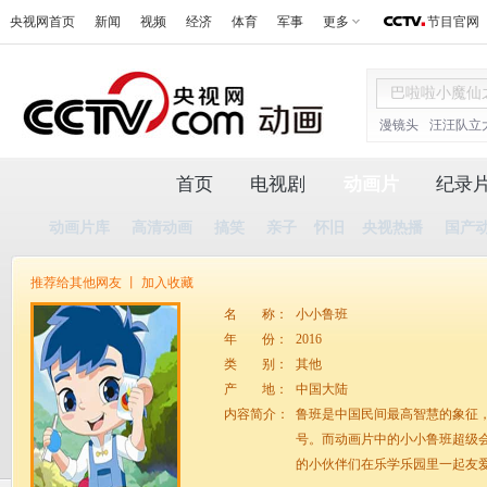
央视网首页
新闻
视频
经济
体育
军事
更多
节目官网
漫镜头
汪汪队立
首页
电视剧
动画片
纪录
动画片库
高清动画
搞笑
亲子
怀旧
央视热播
国产
推荐给其他网友
丨
加入收藏
名
称：
小小鲁班
年
份：
2016
类
别：
其他
产
地：
中国大陆
内容简介：
鲁班是中国民间最高智慧的象征
号。而动画片中的小小鲁班超级
的小伙伴们在乐学乐园里一起友