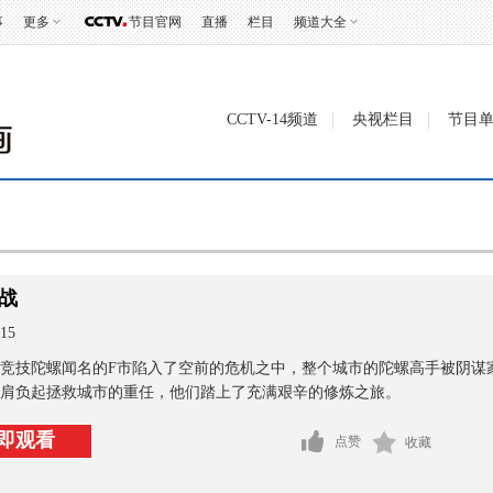
事
更多
节目官网
直播
栏目
频道大全
CCTV-14频道
央视栏目
节目
战
15
竞技陀螺闻名的F市陷入了空前的危机之中，整个城市的陀螺高手被阴谋
肩负起拯救城市的重任，他们踏上了充满艰辛的修炼之旅。
即观看
点赞
收藏