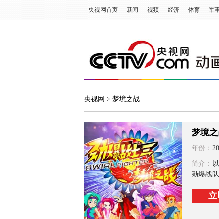
央视网首页
新闻
视频
经济
体育
军
央视网
> 梦境之战
梦境之
年份：
20
简介：
以
劲爆战队
立