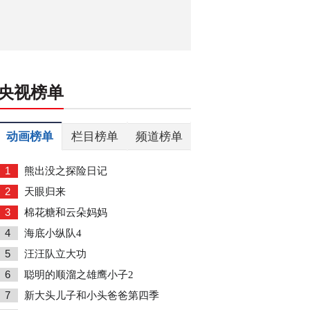
央视榜单
动画榜单
栏目榜单
频道榜单
1
熊出没之探险日记
2
天眼归来
3
棉花糖和云朵妈妈
4
海底小纵队4
5
汪汪队立大功
6
聪明的顺溜之雄鹰小子2
7
新大头儿子和小头爸爸第四季