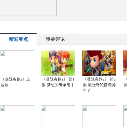
精彩看点
我要评论
《激战奇轮2》主
《激战奇轮2》 第1
《激战奇轮2》 第2
题歌
集 梦想的继承射手
集 最强奇轮搭档诞
生了