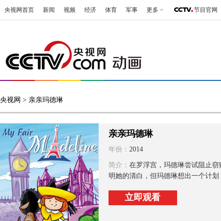
央视网首页
新闻
视频
经济
体育
军事
更多
节目官网
央视网
> 亲亲玛德琳
亲亲玛德琳
年份：
2014
简介：
在罗浮宫，玛德琳尝试阻止窃
明她的清白，但玛德琳想出一个计划，
立即观看