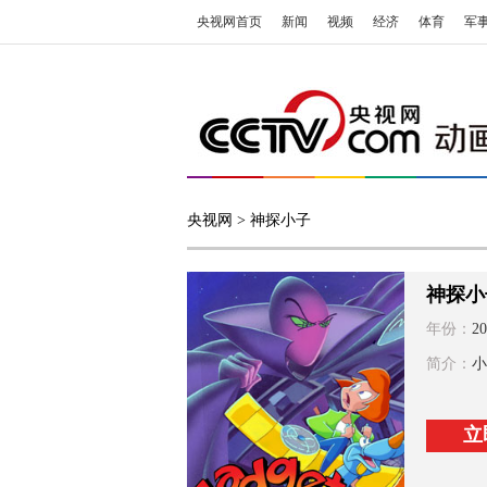
央视网首页
新闻
视频
经济
体育
军
央视网
> 神探小子
神探小
年份：
20
简介：
小
立