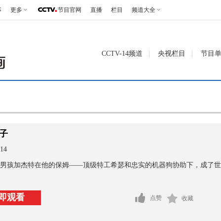
事
更多
节目官网
直播
栏目
频道大全
CCTV-14频道
央视栏目
节目
子
14
男孩加杰特在他的保姆——顶级特工希瑟和忠实的机器狗协助下，成了世
即观看
点赞
收藏