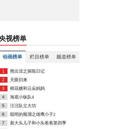
央视榜单
动画榜单
栏目榜单
频道榜单
1
熊出没之探险日记
2
天眼归来
3
棉花糖和云朵妈妈
4
海底小纵队4
5
汪汪队立大功
6
聪明的顺溜之雄鹰小子2
7
新大头儿子和小头爸爸第四季