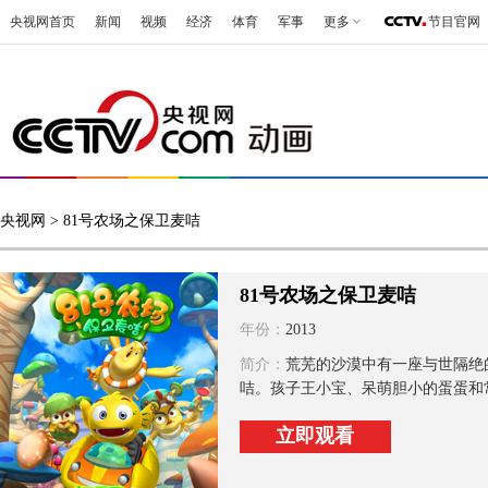
央视网首页
新闻
视频
经济
体育
军事
更多
节目官网
央视网
> 81号农场之保卫麦咭
81号农场之保卫麦咭
年份：
2013
简介：
荒芜的沙漠中有一座与世隔绝
咭。孩子王小宝、呆萌胆小的蛋蛋和常
立即观看