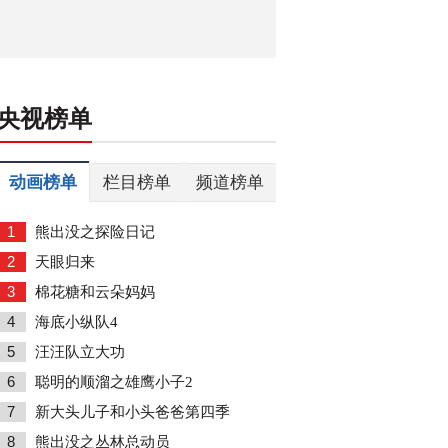
央视榜单
动画榜单
栏目榜单
频道榜单
1
熊出没之探险日记
2
天眼归来
3
棉花糖和云朵妈妈
4
海底小纵队4
5
汪汪队立大功
6
聪明的顺溜之雄鹰小子2
7
新大头儿子和小头爸爸第四季
8
熊出没之丛林总动员