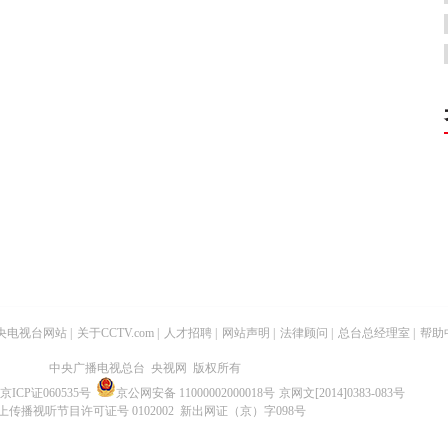
央电视台网站
|
关于CCTV.com
|
人才招聘
|
网站声明
|
法律顾问
|
总台总经理室
|
帮助
中央广播电视总台 央视网 版权所有
京ICP证060535号
京公网安备 11000002000018号
京网文[2014]0383-083号
上传播视听节目许可证号 0102002 新出网证（京）字098号