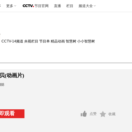
事
更多
节目官网
直播
栏目
频道大全
CCTV-14频道
央视栏目
节目单
精品动画
智慧树
小小智慧树
贝(动画片)
88
即观看
点赞
收藏