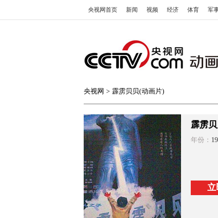
央视网首页
新闻
视频
经济
体育
军
央视网
> 霹雳贝贝(动画片)
霹雳贝
年份：
19
立