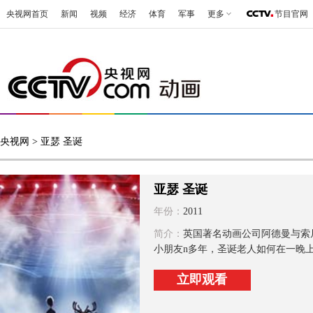
央视网首页
新闻
视频
经济
体育
军事
更多
节目官网
央视网
> 亚瑟 圣诞
亚瑟 圣诞
年份：
2011
简介：
英国著名动画公司阿德曼与索尼联手
小朋友n多年，圣诞老人如何在一晚上
立即观看