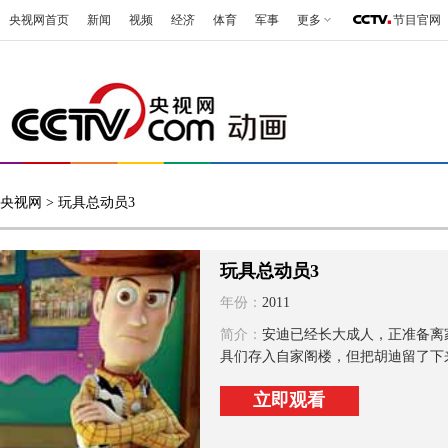
央视网首页
新闻
视频
经济
体育
军事
更多
节目官网
央视网
> 玩具总动员3
玩具总动员3
年份：
2011
简介：
安迪已经长大成人，正准备离
具们存入自家阁楼，但把胡迪留了下来
立即观看