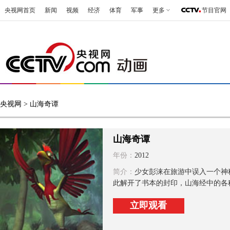
央视网首页
新闻
视频
经济
体育
军事
更多
节目官网
央视网
> 山海奇谭
山海奇谭
年份：
2012
简介：
少女彭涞在旅游中误入一个神
此解开了书本的封印，山海经中的各种
立即观看