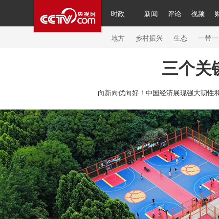
时政
新闻
评论
视频
人民领袖习近平
直播
繁体
片库
海外频道
栏目大全
联播+
iPanda
中国领
节目单
Engl
地方
乡村振兴
生态
一带一
三个关
总台春晚
网络春晚
共产党员网
秧纪录
纪
向新向优向好！中国经济展现强大韧性和
新闻
国内
国际
评论
经济
军事
科技
人民领袖习近平
联播+
热解读
天天学习
习
视频
小央视频
小央直播
直播中国
熊猫频
现场
前线
比划
快看
蓝海中国
新兵请入
体育
直播
竞猜
2026年世界杯
2026年冬奥
VIP会员
CCTV奥林匹克频道
生活体育大会
体