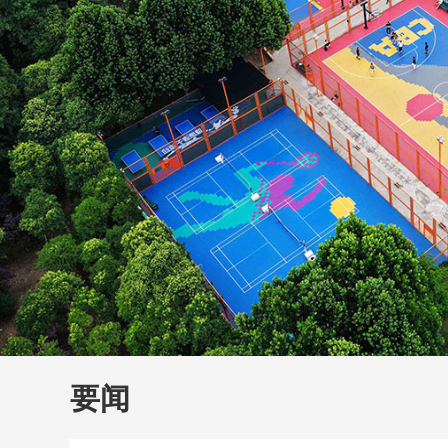
财经
教育
乡村振兴
生态环境
一带一路
大国智造
大国展会
大国保险
云顶对话
云
CCTV.节目官网
直播
节目单
栏目
片库
要闻