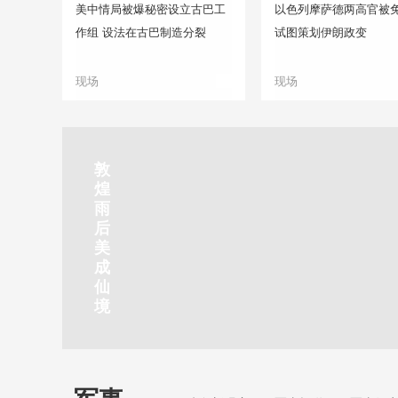
美中情局被爆秘密设立古巴工
以色列摩萨德两高官被免
作组 设法在古巴制造分裂
试图策划伊朗政变
现场
现场
正在直播
敦
吉
南
秦
剑
云
煌
林
京
焦
皇
川
烟
探
雨
市
玄
作
岛
下
雨
古
后
北
武
红
金
梅
齐
北
美
山
湖
石
梦
岭
云
水
成
静赏京娘湖
公
景
峡
海
瀑
山
镇
仙
园
区
湾
布
京娘湖位于邯郸武安市口上村北，常年平均气温19摄氏度，夏
境
温26摄氏度，是避暑休闲佳地。