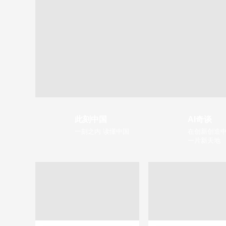
此刻中国
AI奇谈
一刻之内 读懂中国
在创新创造中
一片新天地