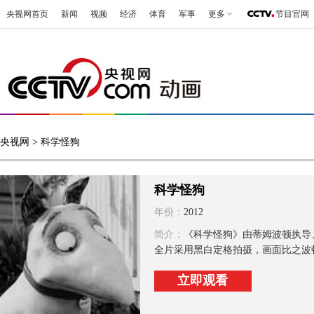
央视网首页
新闻
视频
经济
体育
军事
更多
节目官网
央视网
> 科学怪狗
科学怪狗
年份：
2012
简介：
《科学怪狗》由蒂姆波顿执导
全片采用黑白定格拍摄，画面比之波顿
立即观看