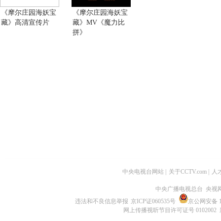
《摩尔庄园海妖宝
《摩尔庄园海妖宝
藏》高清宣传片
藏》MV《魔力比
拼》
中央电视台网站
|
关于CCTV.com
|
人
中央广播电视总台 央视
违法和不良信息举报
京ICP证060535号
京公网安备 11
网上传播视听节目许可证号 0102002