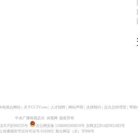
央电视台网站
|
关于CCTV.com
|
人才招聘
|
网站声明
|
法律顾问
|
总台总经理室
|
帮助
中央广播电视总台 央视网 版权所有
京ICP证060535号
京公网安备 11000002000018号
京网文[2014]0383-083号
上传播视听节目许可证号 0102002 新出网证（京）字098号