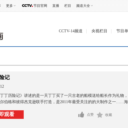
事
更多
节目官网
直播
栏目
频道大全
CCTV-14频道
央视栏目
节目
险记
12
丁丁历险记》讲述的是一天丁丁买了一只古老的船模送给船长作为礼物，
尔伯格和彼得杰克逊联手打造，是2011年最受关注的的大制作之一……海量
即观看
点赞
收藏