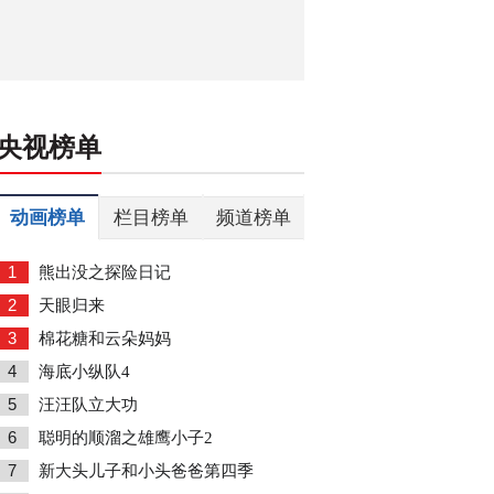
央视榜单
动画榜单
栏目榜单
频道榜单
1
熊出没之探险日记
2
天眼归来
3
棉花糖和云朵妈妈
4
海底小纵队4
5
汪汪队立大功
6
聪明的顺溜之雄鹰小子2
7
新大头儿子和小头爸爸第四季