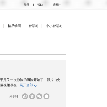
登录
帮助
应用
单
精品动画
智慧树
小小智慧树
于是又一次惊险的历险开始了，影片由史
视频尽在...
展开全部
分享到：