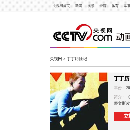
央视网首页
新闻
视频
经济
体育
军
央视网
> 丁丁历险记
丁丁历
年份：
20
简介：
《
蒂文斯皮
立