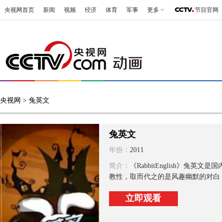
央视网首页
新闻
视频
经济
体育
军事
更多
节目官网
央视网
> 兔英文
兔英文
年份：
2011
简介：
《RabbitEnglish》
教性，取而代之的是风趣幽默的对白，
立即观看