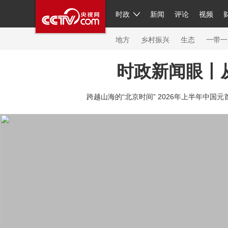
时政
新闻
评论
视频
人民领袖习近平
直播
繁体
片库
海外频道
栏目大全
联播+
iPanda
中国领
节目单
Engl
地方
乡村振兴
生态
一带一
时政新闻眼丨
总台春晚
网络春晚
共产党员网
秧纪录
纪
跨越山海的“北京时间” 2026年上半年中国元
新闻
国内
国际
评论
经济
军事
科技
人民领袖习近平
联播+
热解读
天天学习
习
视频
小央视频
小央直播
直播中国
熊猫频
现场
前线
比划
快看
蓝海中国
新兵请入
体育
直播
竞猜
2026年世界杯
2026年冬奥
VIP会员
CCTV奥林匹克频道
生活体育大会
体