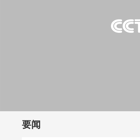
财经
教育
乡村振兴
生态环境
一带一路
大国智造
大国展会
大国保险
云顶对话
云
CCTV.节目官网
直播
节目单
栏目
片库
要闻