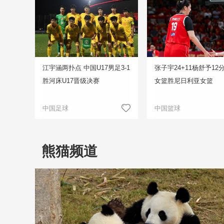
江宇涵两扑点 中国U17男足3-1
张子宇24+11杨舒予12
胜河床U17晋级决赛
女篮胜尼日利亚女篮
中国足球
中国篮球
熊猫频道