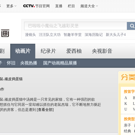
事
更多
节目官网
直播
栏目
频道大全
漫镜头
汪汪队立大功
智趣羊学堂
深海历险记
新大头儿子4
剧
动画片
纪录片
爱西柚
央视影音
子
怀旧
央视热播
国产动画精品展播
鼠-顽皮捣蛋猫
动作
按首字
A
鼠-顽皮捣蛋猫中汤姆是一只常见的家猫，它有一种强烈的欲
K
L
想抓住与它同居一室却难以抓住的老鼠杰瑞，它不断地努力驱赶
U
厌的房客，但总是遭到
[查看全部]
按类型
亲子
经典