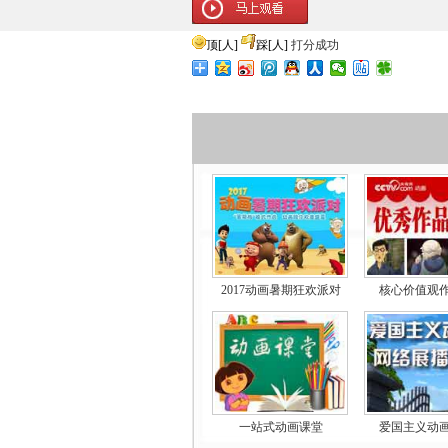
顶
[
人]
踩
[
人]
打分成功
2017动画暑期狂欢派对
核心价值观
一站式动画课堂
爱国主义动