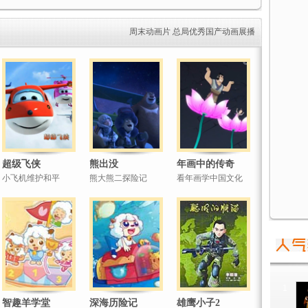
周末动画片
总局优秀国产动画展播
超级飞侠
熊出没
年画中的传奇
小飞机维护和平
熊大熊二探险记
看年画学中国文化
1
智趣羊学堂
深海历险记
雄鹰小子2