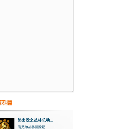
熊出没之丛林总动...
熊兄弟丛林冒险记