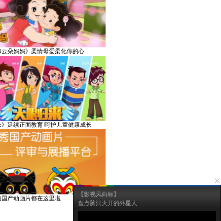
和云朵妈妈》柔情母爱柔化你的心
来》延续正面教育 呵护儿童健康成长
【影视风向标】
好的国产动画片都在这里啦
盘点脑洞大开的外星人