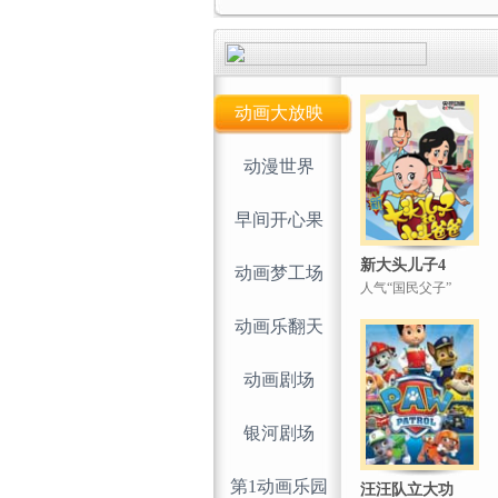
动画大放映
动漫世界
早间开心果
新大头儿子4
动画梦工场
人气“国民父子”
动画乐翻天
动画剧场
银河剧场
第1动画乐园
汪汪队立大功