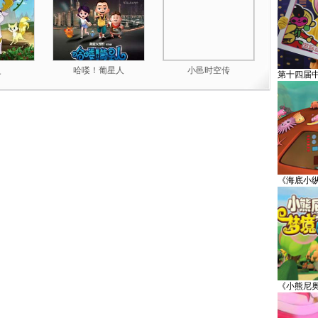
灵
哈喽！葡星人
小邑时空传
第十四届
《海底小
《小熊尼