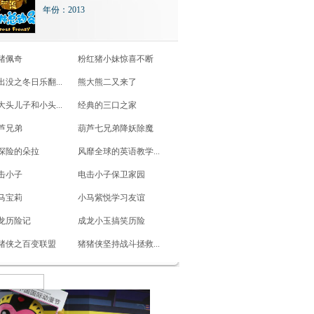
年份：2013
猪佩奇
粉红猪小妹惊喜不断
出没之冬日乐翻...
熊大熊二又来了
大头儿子和小头...
经典的三口之家
芦兄弟
葫芦七兄弟降妖除魔
探险的朵拉
风靡全球的英语教学...
击小子
电击小子保卫家园
马宝莉
小马紫悦学习友谊
龙历险记
成龙小玉搞笑历险
猪侠之百变联盟
猪猪侠坚持战斗拯救...