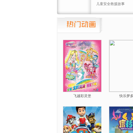
儿童安全救援故事
飞越彩灵堡
快乐梦