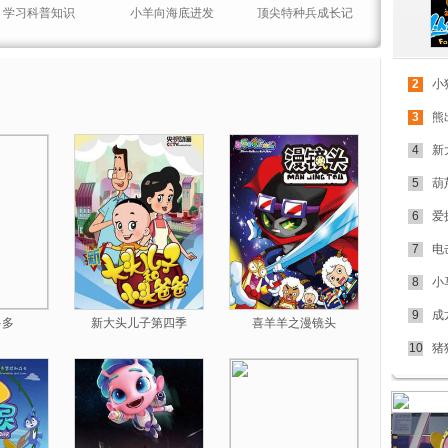
学习科普知识
小羊向海底进发
顶尖特种兵成长记
2
小
3
熊
4
新
5
葫
6
爱
7
电
8
小
9
成
多多
新大头儿子第四季
喜羊羊之漫镜头
10
猪