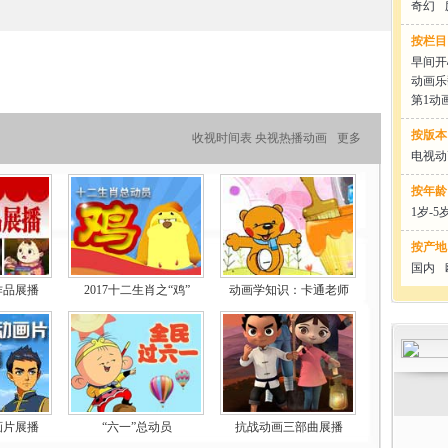
奇幻
按栏目
早间开
动画乐
第1动
按版本
收视时间表
央视热播动画
更多
电视动
按年龄
1岁-5
按产地
国内
作品展播
2017十二生肖之“鸡”
动画学知识：卡通老师
画片展播
“六一”总动员
抗战动画三部曲展播