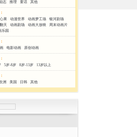
励志
推理
童话
其他
：
心果
动漫世界
动画梦工场
银河剧场
翻天
动画剧场
动画大放映
周末动画片
画乐园
：
画
电影动画
原创动画
：
岁
5岁-8岁
8岁-13岁
13岁以上
：
欧洲
美国
日韩
其他