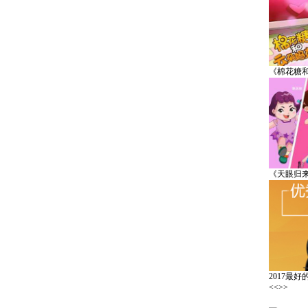
《棉花糖
《天眼归
2017最
<<
>>