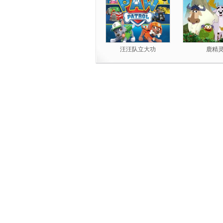
汪汪队立大功
鹿精