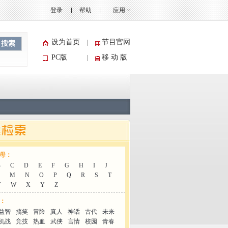
登录
帮助
应用
设为首页
节目官网
|
搜索
PC版
移 动 版
|
母：
B
C
D
E
F
G
H
I
J
M
N
O
P
Q
R
S
T
V
W
X
Y
Z
：
益智
搞笑
冒险
真人
神话
古代
未来
机战
竞技
热血
武侠
言情
校园
青春