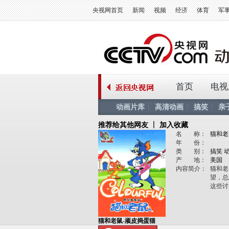
央视网首页
新闻
视频
经济
体育
军
首页
电视
动画片库
高清动画
搞笑
亲
推荐给其他网友
丨
加入收藏
名
称：
猫和老
年
份：
类
别：
搞笑 
产
地：
美国
内容简介：
猫和老
望，总
这些讨
猫和老鼠-顽皮捣蛋猫