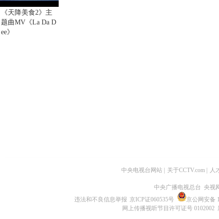
《天降美食2》主
题曲MV《La Da D
ee》
中央电视台网站
|
关于CCTV.com
|
人
中央广播电视总台 央视
违法和不良信息举报
京ICP证060535号
京公网安备 11
网上传播视听节目许可证号 0102002