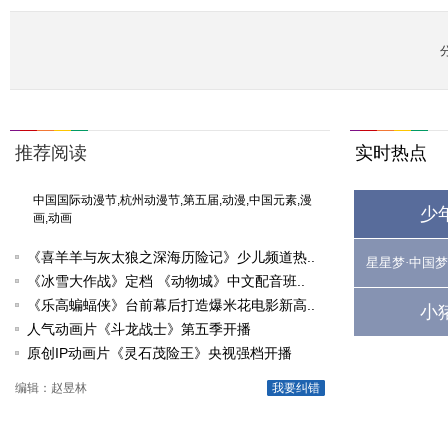
推荐阅读
实时热点
中国国际动漫节,杭州动漫节,第五届,动漫,中国元素,漫
少
画,动画
《喜羊羊与灰太狼之深海历险记》少儿频道热..
星星梦·中国梦
《冰雪大作战》定档 《动物城》中文配音班..
《乐高蝙蝠侠》台前幕后打造爆米花电影新高..
小
人气动画片《斗龙战士》第五季开播
原创IP动画片《灵石茂险王》央视强档开播
编辑：赵昱林
我要纠错