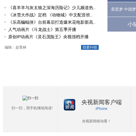
《喜羊羊与灰太狼之深海历险记》少儿频道热..
星星梦·中国梦
《冰雪大作战》定档 《动物城》中文配音班..
《乐高蝙蝠侠》台前幕后打造爆米花电影新高..
小
人气动画片《斗龙战士》第五季开播
原创IP动画片《灵石茂险王》央视强档开播
编辑：赵昱林
我要纠错
央视新闻客户端
扫一扫，用手机继续阅读!
iPhone
央视新闻移动看！