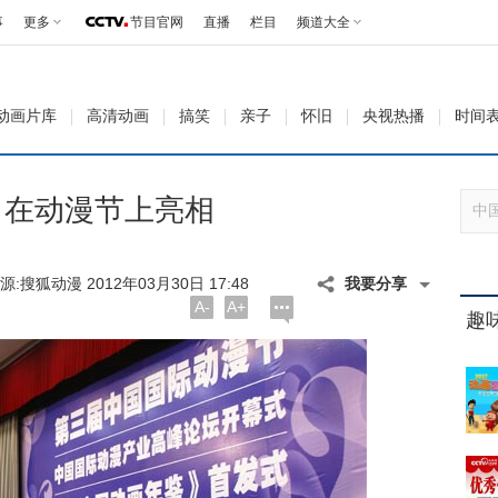
事
更多
节目官网
直播
栏目
频道大全
动画片库
高清动画
搞笑
亲子
怀旧
央视热播
时间
》在动漫节上亮相
源:
搜狐动漫 2012年03月30日 17:48
我要分享
A-
A+
趣