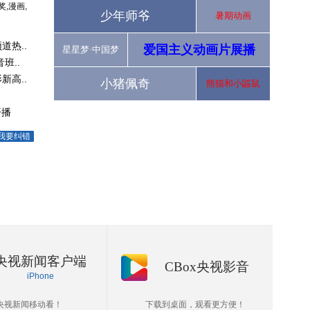
,漫画,
少年师爷
暑期动画
热..
爱国主义动画片展播
星星梦·中国梦
班..
高..
小猪佩奇
熊猫和小鼹鼠
开播
我要纠错
央视新闻客户端
CBox央视影音
iPhone
央视新闻移动看！
下载到桌面，观看更方便！