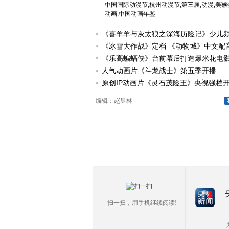
中国国际动漫节,杭州动漫节,第三届,动漫,美猴奖
动画,中国动画年鉴
《喜羊羊与灰太狼之深海历险记》少儿频道
《冰雪大作战》定档 《动物城》中文配音
《乐高蝙蝠侠》台前幕后打造爆米花电影新
人气动画片《斗龙战士》第五季开播
原创IP动画片《灵石茂险王》央视强档
编辑：赵昱林
扫一扫，用手机继续阅读!