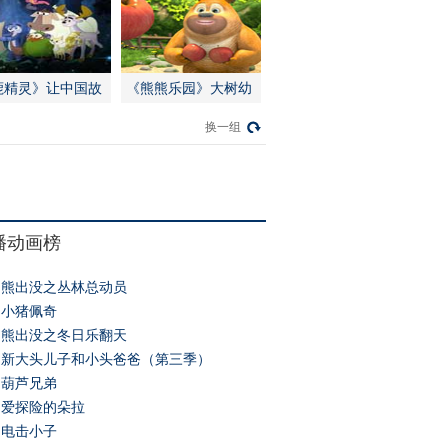
鹿精灵》让中国故
《熊熊乐园》大树幼
感动世界
儿园开学啦
换一组
播动画榜
熊出没之丛林总动员
小猪佩奇
熊出没之冬日乐翻天
新大头儿子和小头爸爸（第三季）
葫芦兄弟
爱探险的朵拉
电击小子