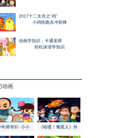
2017十二生肖之“鸡”
小鸡快跑永冲前锋
动画学知识：卡通老师
轻松诙谐学知识
门动画
少年师爷9》小小
《哈喽！葡星人》外
爷勇闯江南
星学霸来地球