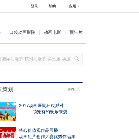
登录
帮助
应用
表
口袋动画影院
动画电影
预告片
味策划
更多
2017动画暑期狂欢派对
萌宠有约欢乐来袭
核心价值观作品展播
动画短片创作大赛优秀作品集