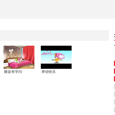
睡姿有学问
孕动快乐