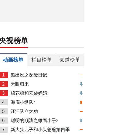
央视榜单
动画榜单
栏目榜单
频道榜单
1
熊出没之探险日记
2
天眼归来
3
棉花糖和云朵妈妈
4
海底小纵队4
5
汪汪队立大功
6
聪明的顺溜之雄鹰小子2
7
新大头儿子和小头爸爸第四季