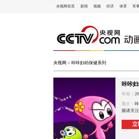
央视网首页
新闻
视频
经济
体育
军
央视网
> 咔咔妇幼保健系列
咔咔妇
年份：
20
简介：
咔
频请关注
立