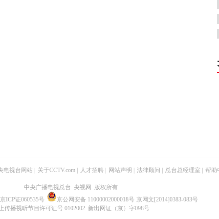
央电视台网站
|
关于CCTV.com
|
人才招聘
|
网站声明
|
法律顾问
|
总台总经理室
|
帮助
中央广播电视总台 央视网 版权所有
京ICP证060535号
京公网安备 11000002000018号
京网文[2014]0383-083号
上传播视听节目许可证号 0102002 新出网证（京）字098号