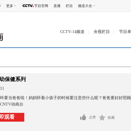
事
更多
节目官网
直播
栏目
频道大全
CCTV-14频道
央视栏目
节目
幼保健系列
11
咔要当爸爸啦！妈妈怀着小孩子的时候要注意些什么呢？爸爸要好好照顾
CNTV动画台
即观看
点赞
收藏