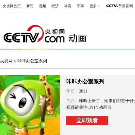
央视网首页
新闻
视频
经济
体育
军事
更多
节目官网
央视网
> 咔咔办公室系列
咔咔办公室系列
年份：
2011
简介：
咔咔上班了，同事们都在干什
视频请关注CNTV动画台
立即观看