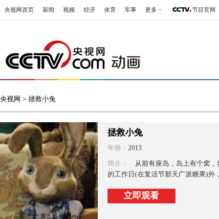
央视网首页
新闻
视频
经济
体育
军事
更多
节目官网
央视网
> 拯救小兔
拯救小兔
年份：
2013
简介：
从前有座岛，岛上有个窝，窝
的工作日(在复活节那天广派糖果)外
立即观看